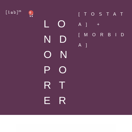
0
[TOSTAT
LO
A] +
[MORBID
ND
A]
ON
PO
RT
ER