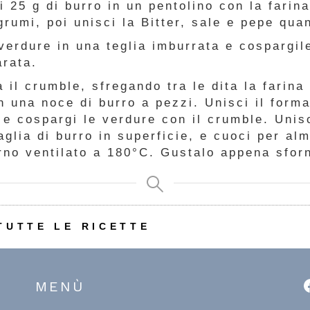
ri 25 g di burro in un pentolino con la farin
grumi, poi unisci la Bitter, sale e pepe qua
verdure in una teglia imburrata e cospargil
arata.
 il crumble, sfregando tra le dita la farina 
n una noce di burro a pezzi. Unisci il form
 e cospargi le verdure con il crumble. Unis
glia di burro in superficie, e cuoci per al
orno ventilato a 180°C. Gustalo appena sfor
TUTTE LE RICETTE
MENÙ