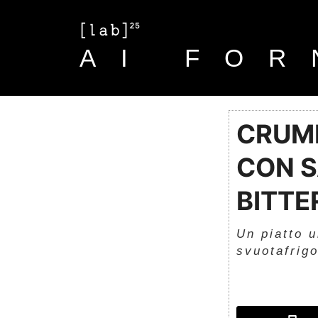
AI FOR
CRUMB
CON S
BITTE
Un piatto 
svuotafrigo