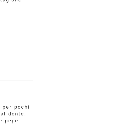
e per pochi
 al dente.
 e pepe.