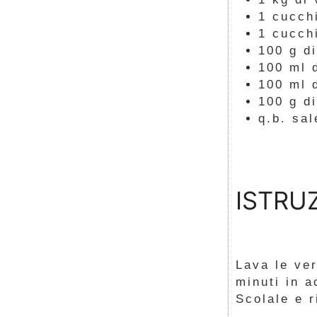
1
cucch
1
cucch
100
g
d
100
ml
100
ml
100
g
d
q.b.
sal
ISTRU
Lava le ver
minuti in a
Scolale e r