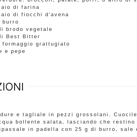
iaio
di farina
iaio
di fiocchi d'avena
i burro
di brodo vegetale
di Best Bitter
i formaggio grattugiato
e e pepe
ZIONI
dure e tagliale in pezzi grossolani. Cuocil
cqua bollente salata, lasciando che restino
ipassale in padella con 25 g di burro, sale