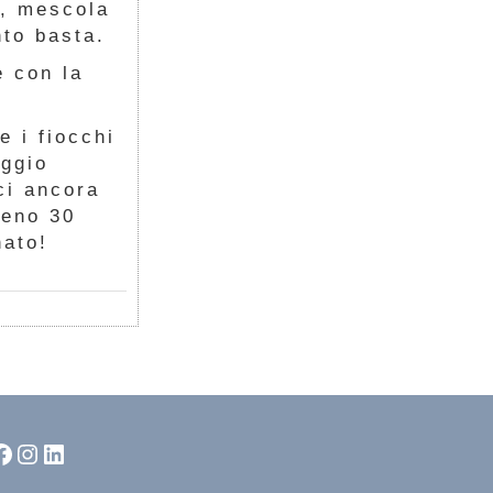
a, mescola
nto basta.
e con la
e i fiocchi
aggio
ci ancora
meno 30
nato!