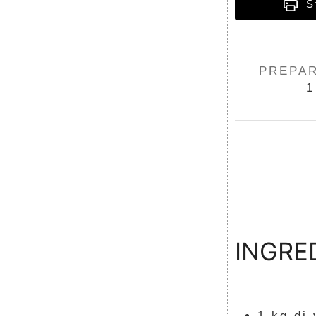
St
PREPA
1
INGRE
1
kg
di 