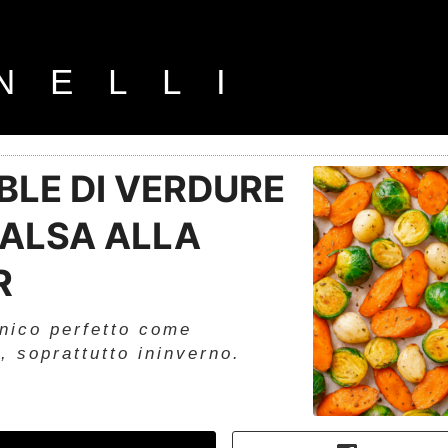
NELLI
LE DI VERDURE
ALSA ALLA
R
unico perfetto come
, soprattutto ininverno.