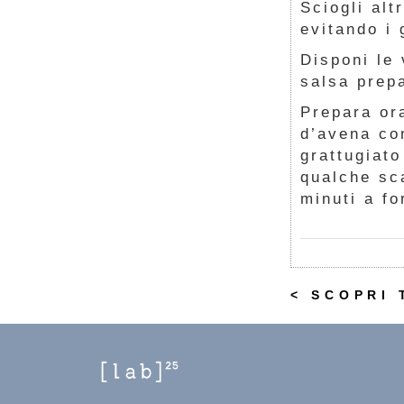
Sciogli alt
evitando i 
Disponi le 
salsa prep
Prepara ora
d’avena co
grattugiato
qualche sca
minuti a f
< SCOPRI 