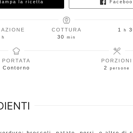
ampa la ricetta
Faceboo
RAZIONE
COTTURA
1
3
h
30
h
min
PORTATA
PORZIONI
Contorno
2
persone
DIENTI
verdure: broccoli, patate, porri, o altro di 