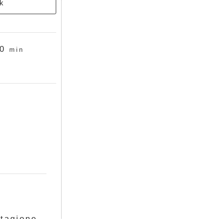
k
0
min
stagione